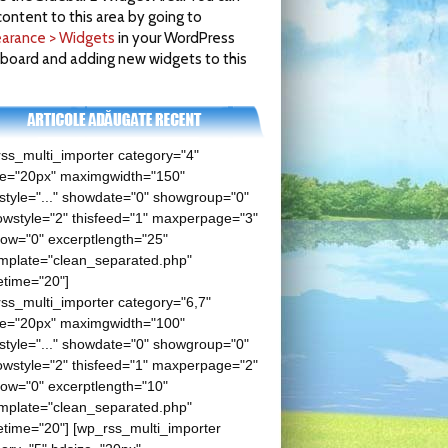
ontent to this area by going to
arance > Widgets
in your WordPress
board and adding new widgets to this
ss_multi_importer category="4"
ze="20px" maximgwidth="150"
tyle="..." showdate="0" showgroup="0"
wstyle="2" thisfeed="1" maxperpage="3"
low="0" excerptlength="25"
mplate="clean_separated.php"
etime="20"]
ss_multi_importer category="6,7"
ze="20px" maximgwidth="100"
tyle="..." showdate="0" showgroup="0"
wstyle="2" thisfeed="1" maxperpage="2"
low="0" excerptlength="10"
mplate="clean_separated.php"
time="20"] [wp_rss_multi_importer