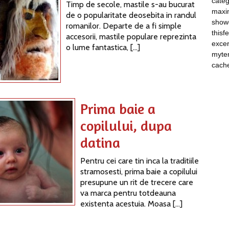
categ
Timp de secole, mastile s-au bucurat
maxim
de o popularitate deosebita in randul
show
romanilor. Departe de a fi simple
thisf
accesorii, mastile populare reprezinta
excer
o lume fantastica, […]
myte
cach
Prima baie a
copilului, dupa
datina
Pentru cei care tin inca la traditiile
stramosesti, prima baie a copilului
presupune un rit de trecere care
va marca pentru totdeauna
existenta acestuia. Moasa […]