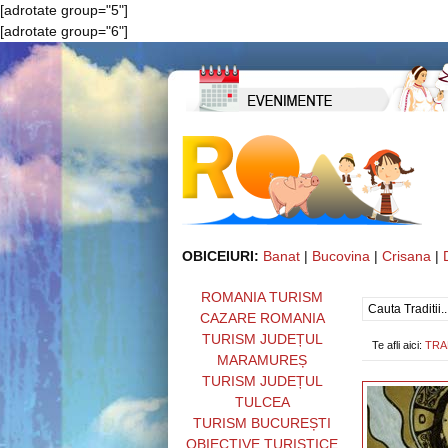
[adrotate group="5"]
[adrotate group="6"]
OBICEIURI:
Banat
|
Bucovina
|
Crisana
|
ROMANIA TURISM
CAZARE ROMANIA
TURISM JUDEȚUL
Te afli aici:
TRA
MARAMUREȘ
TURISM JUDEȚUL
TULCEA
TURISM BUCUREȘTI
OBIECTIVE TURISTICE