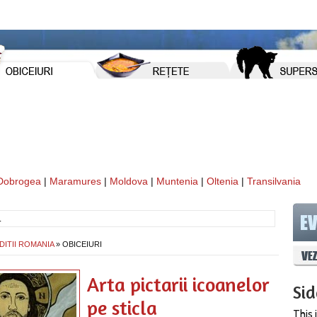
Dobrogea
|
Maramures
|
Moldova
|
Muntenia
|
Oltenia
|
Transilvania
DITII ROMANIA
» OBICEIURI
Arta pictarii icoanelor
Si
pe sticla
This 