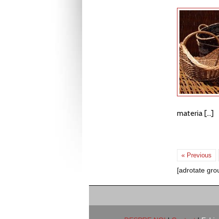
materia […]
« Previous
[adrotate gro