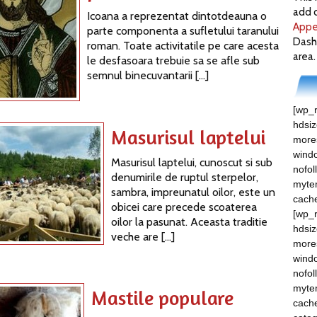
add c
Icoana a reprezentat dintotdeauna o
Appe
parte componenta a sufletului taranului
Dash
roman. Toate activitatile pe care acesta
area.
le desfasoara trebuie sa se afle sub
semnul binecuvantarii […]
[wp_r
hdsi
Masurisul laptelui
mores
windo
Masurisul laptelui, cunoscut si sub
nofol
denumirile de ruptul sterpelor,
myte
sambra, impreunatul oilor, este un
cach
obicei care precede scoaterea
[wp_r
oilor la pasunat. Aceasta traditie
hdsi
veche are […]
mores
windo
nofol
myte
Mastile populare
cache