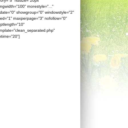
ory="5" hdsize="20px"
gwidth="100" morestyle="..."
date="0" showgroup="0" windowstyle="2"
eed="1" maxperpage="3" nofollow="0"
ptlength="10"
mplate="clean_separated.php"
etime="20"]