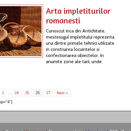
Arta impletiturilor
romanesti
Cunoscut inca din Antichitate,
mestesugul impletitului reprezinta
una dintre primele tehnici utilizate
in construirea locuintelor si
confectionarea obiectelor. In
anumite zone ale tarii, unde
…
1
24
25
26
27
Next »
up="4"]