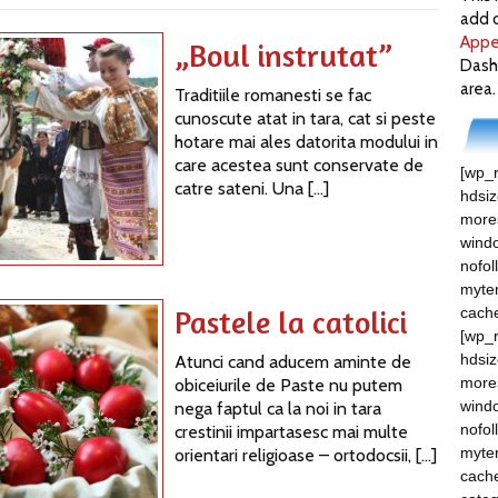
add c
Appe
„Boul instrutat”
Dash
area.
Traditiile romanesti se fac
cunoscute atat in tara, cat si peste
hotare mai ales datorita modului in
care acestea sunt conservate de
[wp_r
catre sateni. Una […]
hdsi
mores
windo
nofol
myte
Pastele la catolici
cach
[wp_r
hdsi
Atunci cand aducem aminte de
mores
obiceiurile de Paste nu putem
windo
nega faptul ca la noi in tara
nofol
crestinii impartasesc mai multe
myte
orientari religioase – ortodocsii, […]
cache