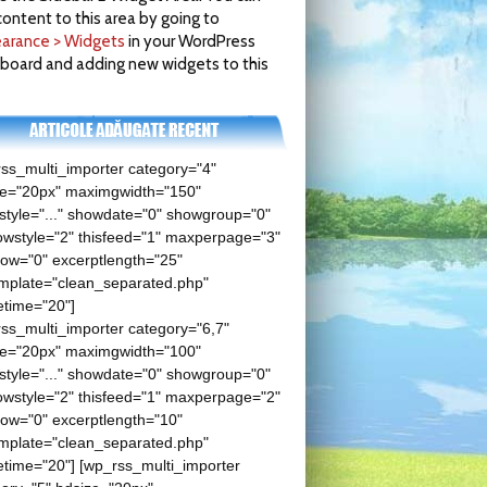
ontent to this area by going to
arance > Widgets
in your WordPress
board and adding new widgets to this
ss_multi_importer category="4"
ze="20px" maximgwidth="150"
tyle="..." showdate="0" showgroup="0"
wstyle="2" thisfeed="1" maxperpage="3"
low="0" excerptlength="25"
mplate="clean_separated.php"
etime="20"]
ss_multi_importer category="6,7"
ze="20px" maximgwidth="100"
tyle="..." showdate="0" showgroup="0"
wstyle="2" thisfeed="1" maxperpage="2"
low="0" excerptlength="10"
mplate="clean_separated.php"
time="20"] [wp_rss_multi_importer