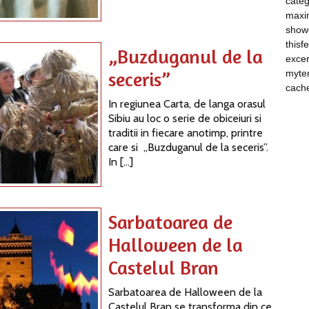
categ
maxim
show
thisf
„Buzduganul de la
excer
seceris”
myte
cach
In regiunea Carta, de langa orasul
Sibiu au loc o serie de obiceiuri si
traditii in fiecare anotimp, printre
care si „Buzduganul de la seceris”.
In […]
Sarbatoarea de
Halloween de la
Castelul Bran
Sarbatoarea de Halloween de la
Castelul Bran se transforma din ce