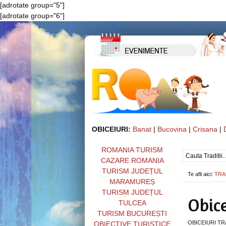
[adrotate group="5"]
[adrotate group="6"]
OBICEIURI:
Banat
|
Bucovina
|
Crisana
|
ROMANIA TURISM
CAZARE ROMANIA
TURISM JUDEȚUL
Te afli aici:
TRA
MARAMUREȘ
TURISM JUDEȚUL
Obice
TULCEA
TURISM BUCUREȘTI
OBICEIURI TRANS
OBIECTIVE TURISTICE