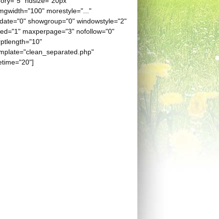
ory="5" hdsize="20px"
gwidth="100" morestyle="..."
date="0" showgroup="0" windowstyle="2"
eed="1" maxperpage="3" nofollow="0"
ptlength="10"
mplate="clean_separated.php"
etime="20"]