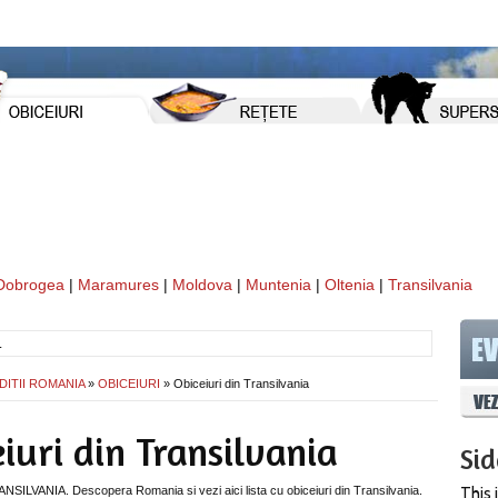
Dobrogea
|
Maramures
|
Moldova
|
Muntenia
|
Oltenia
|
Transilvania
DITII ROMANIA
»
OBICEIURI
» Obiceiuri din Transilvania
iuri din Transilvania
Si
ILVANIA. Descopera Romania si vezi aici lista cu obiceiuri din Transilvania.
This 