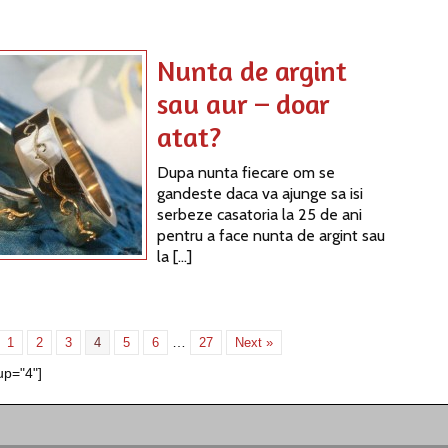
Nunta de argint
sau aur – doar
atat?
Dupa nunta fiecare om se
gandeste daca va ajunge sa isi
serbeze casatoria la 25 de ani
pentru a face nunta de argint sau
la […]
…
1
2
3
4
5
6
27
Next »
up="4"]