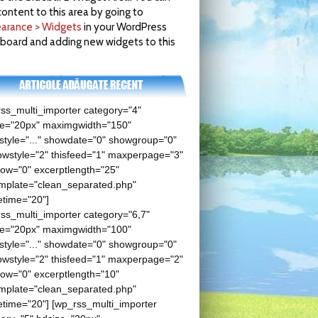
ontent to this area by going to
arance > Widgets
in your WordPress
board and adding new widgets to this
ss_multi_importer category="4"
ze="20px" maximgwidth="150"
tyle="..." showdate="0" showgroup="0"
wstyle="2" thisfeed="1" maxperpage="3"
low="0" excerptlength="25"
mplate="clean_separated.php"
etime="20"]
ss_multi_importer category="6,7"
ze="20px" maximgwidth="100"
tyle="..." showdate="0" showgroup="0"
wstyle="2" thisfeed="1" maxperpage="2"
low="0" excerptlength="10"
mplate="clean_separated.php"
time="20"] [wp_rss_multi_importer