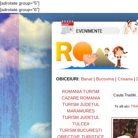
[adrotate group="5"]
[adrotate group="6"]
OBICEIURI:
Banat
|
Bucovina
|
Crisana
|
ROMANIA TURISM
CAZARE ROMANIA
TURISM JUDEȚUL
Te afli aici:
TRA
MARAMUREȘ
TURISM JUDEȚUL
TULCEA
TURISM BUCUREȘTI
OBIECTIVE TURISTICE