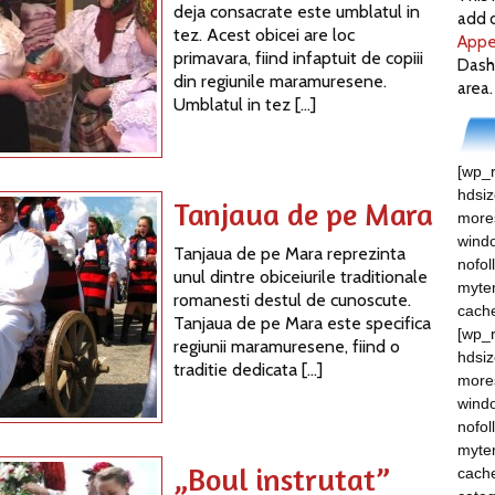
deja consacrate este umblatul in
add c
tez. Acest obicei are loc
Appe
primavara, fiind infaptuit de copiii
Dash
din regiunile maramuresene.
area.
Umblatul in tez […]
[wp_r
hdsi
Tanjaua de pe Mara
mores
windo
Tanjaua de pe Mara reprezinta
nofol
unul dintre obiceiurile traditionale
myte
romanesti destul de cunoscute.
cach
Tanjaua de pe Mara este specifica
[wp_r
regiunii maramuresene, fiind o
hdsi
traditie dedicata […]
mores
windo
nofol
myte
„Boul instrutat”
cache