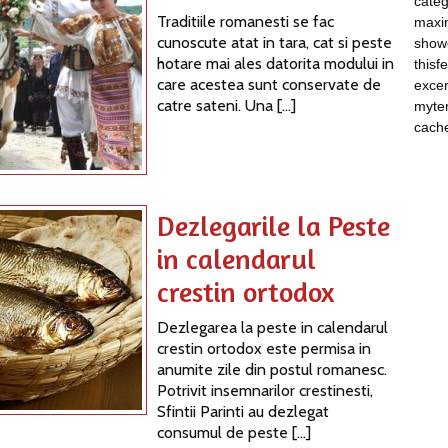
categ
Traditiile romanesti se fac
maxim
cunoscute atat in tara, cat si peste
show
hotare mai ales datorita modului in
thisf
care acestea sunt conservate de
excer
catre sateni. Una […]
myte
cach
Dezlegarile la Peste
in calendarul
crestin ortodox
Dezlegarea la peste in calendarul
crestin ortodox este permisa in
anumite zile din postul romanesc.
Potrivit insemnarilor crestinesti,
Sfintii Parinti au dezlegat
consumul de peste […]