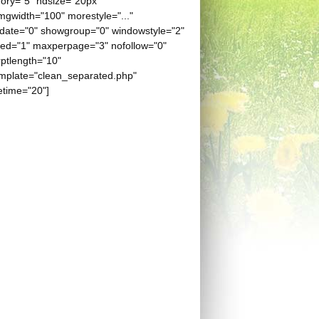
ory="5" hdsize="20px"
gwidth="100" morestyle="..."
date="0" showgroup="0" windowstyle="2"
eed="1" maxperpage="3" nofollow="0"
ptlength="10"
mplate="clean_separated.php"
etime="20"]