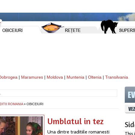
Dobrogea
|
Maramures
|
Moldova
|
Muntenia
|
Oltenia
|
Transilvania
DITII ROMANIA
» OBICEIURI
Umblatul in tez
Si
Una dintre traditiile romanesti
This 