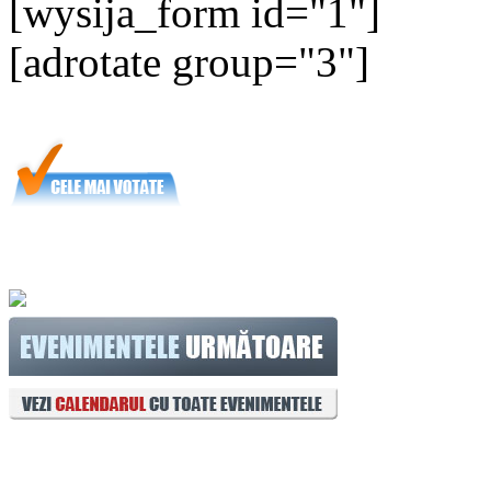
[wysija_form id="1"]
[adrotate group="3"]