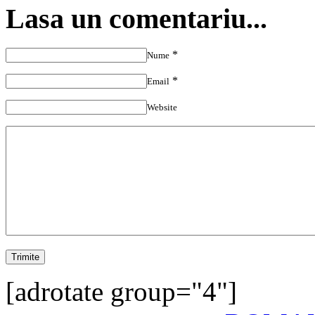
Lasa un comentariu...
*
Nume
*
Email
Website
[adrotate group="4"]