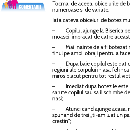
Tocmai de aceea, obiceiurile de 
numeroase si de variate.
Iata cateva obiceiuri de botez mu
– Copilul ajunge la Biserica pen
moasei, imbracat de catre aceast
– Mai inainte de a fi botezat na
finul pe ambii obraji pentru a face
– Dupa baie copilul este dat cu
regiuni ale corpului in asa fel in
miros placut pentru tot restul vieti
– Imediat dupa botez le este inte
sarute copilul sau sa il schimbe d
nasi;
– Atunci cand ajunge acasa, na
spunand de trei „ti-am luat un p
crestin”;