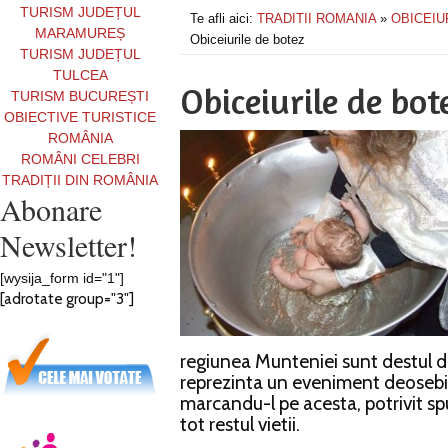
TURISM JUDEȚUL
Te afli aici:
TRADITII ROMANIA
»
OBICEIU
MARAMUREȘ
Obiceiurile de botez
TURISM JUDEȚUL
TULCEA
Obiceiurile de bot
TURISM BUCUREȘTI
OBIECTIVE TURISTICE
ROMÂNIA
ROMÂNI CELEBRI
TRADIȚII DIN ROMÂNIA
Abonare
Newsletter!
[wysija_form id="1"]
[adrotate group="3"]
regiunea Munteniei sunt destul de
reprezinta un eveniment deosebi
marcandu-l pe acesta, potrivit sp
tot restul vietii.