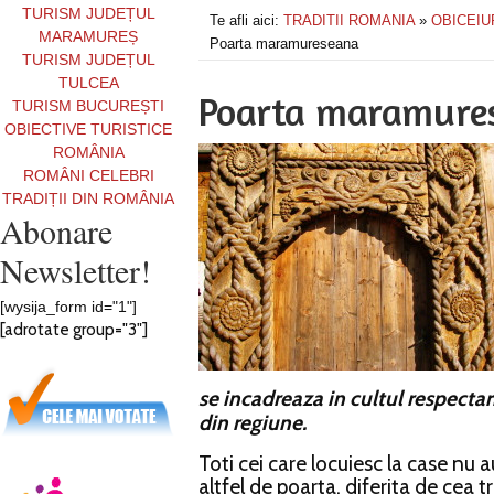
TURISM JUDEȚUL
Te afli aici:
TRADITII ROMANIA
»
OBICEIU
MARAMUREȘ
Poarta maramureseana
TURISM JUDEȚUL
TULCEA
Poarta maramure
TURISM BUCUREȘTI
OBIECTIVE TURISTICE
ROMÂNIA
ROMÂNI CELEBRI
TRADIȚII DIN ROMÂNIA
Abonare
Newsletter!
[wysija_form id="1"]
[adrotate group="3"]
se incadreaza in cultul respectarii
din regiune.
Toti cei care locuiesc la case nu 
altfel de poarta, diferita de cea t