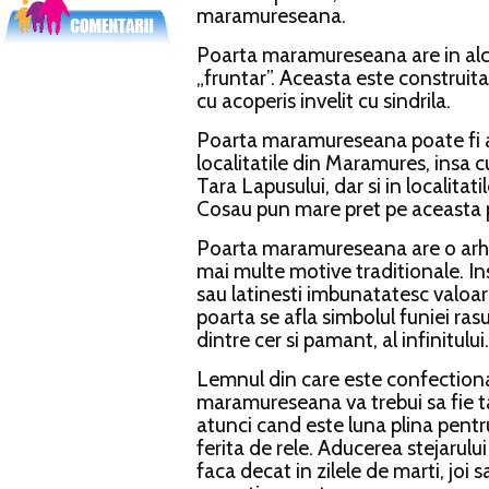
maramureseana.
Poarta maramureseana are in alcat
„fruntar”. Aceasta este construita
cu acoperis invelit cu sindrila.
Poarta maramureseana poate fi a
localitatile din Maramures, insa c
Tara Lapusului, dar si in localitati
Cosau pun mare pret pe aceasta 
Poarta maramureseana are o arhi
mai multe motive traditionale. Inscr
sau latinesti imbunatatesc valoare
poarta se afla simbolul funiei rasu
dintre cer si pamant, al infinitului.
Lemnul din care este confection
maramureseana va trebui sa fie tai
atunci cand este luna plina pentr
ferita de rele. Aducerea stejarulu
faca decat in zilele de marti, joi