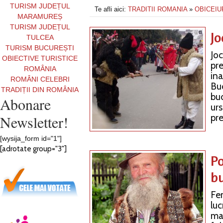
TURISM JUDEȚUL
Te afli aici:
TRADITII ROMANIA
»
OBICEIU
MARAMUREȘ
TURISM JUDEȚUL
Jo
TULCEA
TURISM BUCUREȘTI
Joc
OBIECTIVE TURISTICE
pre
ROMÂNIA
ina
ROMÂNI CELEBRI
Buc
TRADIȚII DIN ROMÂNIA
bu
Abonare
urs
Newsletter!
pre
[wysija_form id="1"]
[adrotate group="3"]
P
b
Fe
lu
ma