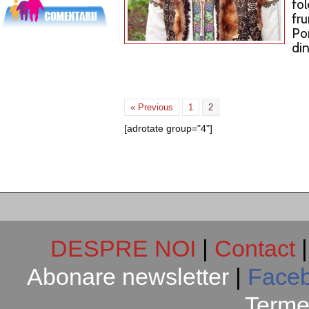
fol
fr
Po
din
« Previous
1
2
[adrotate group="4"]
DESPRE NOI
|
Contact
Abonare newsletter
|
Face
Termen