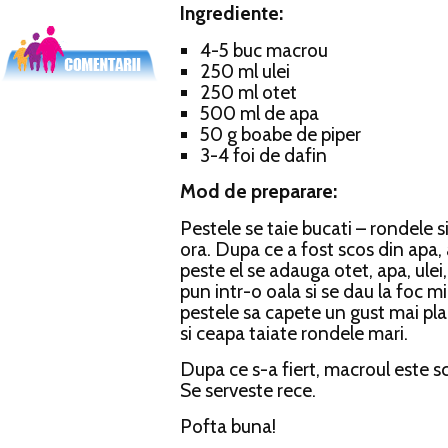
Ingrediente:
4-5 buc macrou
250 ml ulei
250 ml otet
500 ml de apa
50 g boabe de piper
3-4 foi de dafin
Mod de preparare:
Pestele se taie bucati – rondele s
ora. Dupa ce a fost scos din apa, 
peste el se adauga otet, apa, ulei,
pun intr-o oala si se dau la foc mi
pestele sa capete un gust mai pl
si ceapa taiate rondele mari.
Dupa ce s-a fiert, macroul este s
Se serveste rece.
Pofta buna!