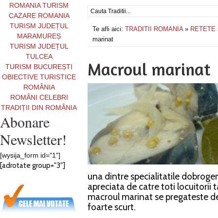
ROMANIA TURISM
CAZARE ROMANIA
TURISM JUDEȚUL
Te afli aici:
TRADITII ROMANIA
»
RETETE
MARAMUREȘ
marinat
TURISM JUDEȚUL
TULCEA
Macroul marinat
TURISM BUCUREȘTI
OBIECTIVE TURISTICE
ROMÂNIA
ROMÂNI CELEBRI
TRADIȚII DIN ROMÂNIA
Abonare
Newsletter!
[wysija_form id="1"]
[adrotate group="3"]
una dintre specialitatile dobrogen
apreciata de catre toti locuitorii 
macroul marinat se pregateste des
foarte scurt.