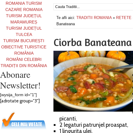
ROMANIA TURISM
CAZARE ROMANIA
TURISM JUDEȚUL
Te afli aici:
TRADITII ROMANIA
»
RETETE
MARAMUREȘ
Banateana
TURISM JUDEȚUL
TULCEA
Ciorba Banateana
TURISM BUCUREȘTI
OBIECTIVE TURISTICE
ROMÂNIA
ROMÂNI CELEBRI
TRADIȚII DIN ROMÂNIA
Abonare
Newsletter!
[wysija_form id="1"]
[adrotate group="3"]
picanti,
2 legaturi patrunjel proaspat,
1 lingurita ulei.