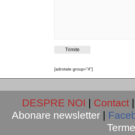
[adrotate group="4"]
DESPRE NOI
|
Contact
Abonare newsletter
|
Face
Termen