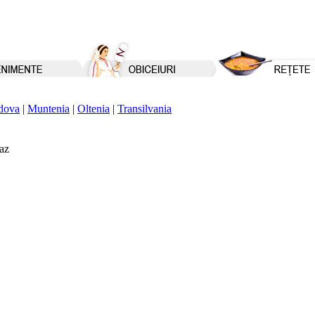
dova
|
Muntenia
|
Oltenia
|
Transilvania
az