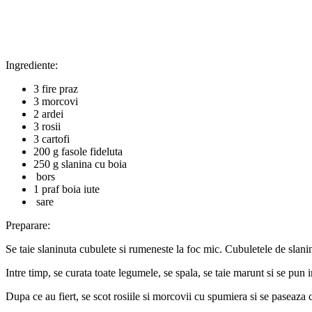
Ingrediente:
3 fire praz
3 morcovi
2 ardei
3 rosii
3 cartofi
200 g fasole fideluta
250 g slanina cu boia
bors
1 praf boia iute
sare
Preparare:
Se taie slaninuta cubulete si rumeneste la foc mic. Cubuletele de slanin
Intre timp, se curata toate legumele, se spala, se taie marunt si se pun in
Dupa ce au fiert, se scot rosiile si morcovii cu spumiera si se paseaza 