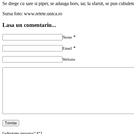
Se drege cu sare si piper, se adauga bors, iar, la sfarsit, se pun cubulet
Sursa foto: www.retete.unica.ro
Lasa un comentariu...
*
Nume
*
Email
Website
[adrotate group="4"]