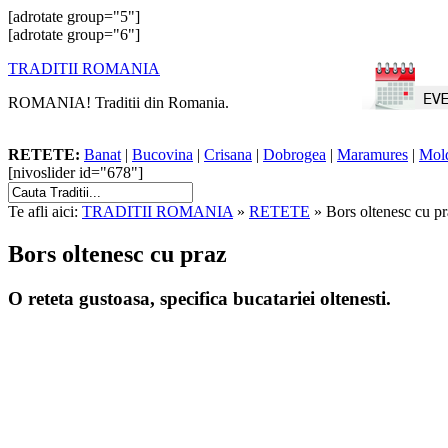
[adrotate group="5"]
[adrotate group="6"]
TRADITII ROMANIA
ROMANIA! Traditii din Romania.
RETETE:
Banat
|
Bucovina
|
Crisana
|
Dobrogea
|
Maramures
|
Mol
[nivoslider id="678"]
Te afli aici:
TRADITII ROMANIA
»
RETETE
» Bors oltenesc cu pr
Bors oltenesc cu praz
O reteta gustoasa, specifica bucatariei oltenesti.