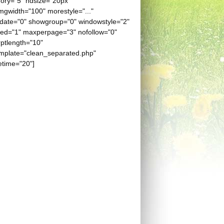
ory="5" hdsize="20px"
gwidth="100" morestyle="..."
date="0" showgroup="0" windowstyle="2"
eed="1" maxperpage="3" nofollow="0"
ptlength="10"
mplate="clean_separated.php"
etime="20"]