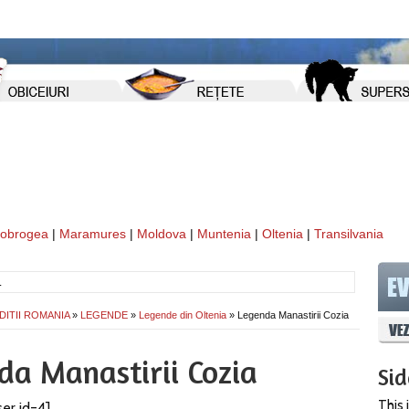
obrogea
|
Maramures
|
Moldova
|
Muntenia
|
Oltenia
|
Transilvania
DITII ROMANIA
»
LEGENDE
»
Legende din Oltenia
» Legenda Manastirii Cozia
da Manastirii Cozia
Si
This 
er id=4]