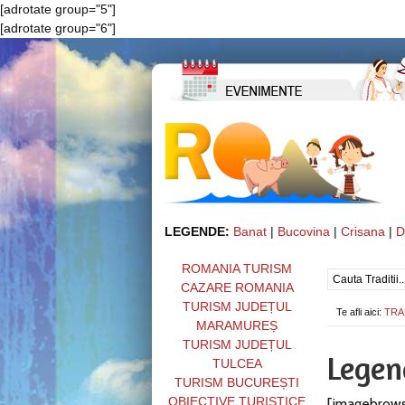
[adrotate group="5"]
[adrotate group="6"]
LEGENDE:
Banat
|
Bucovina
|
Crisana
|
D
ROMANIA TURISM
CAZARE ROMANIA
TURISM JUDEȚUL
Te afli aici:
TRA
MARAMUREȘ
TURISM JUDEȚUL
Legen
TULCEA
TURISM BUCUREȘTI
OBIECTIVE TURISTICE
[imagebrows