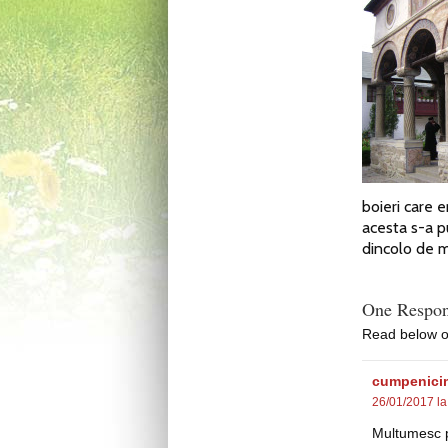
boieri care 
acesta s-a p
dincolo de ma
One Respon
Read below 
cumpenici
26/01/2017 la
Multumesc p