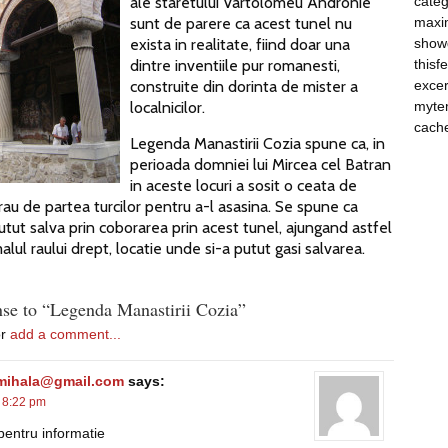
ale staretului Vartolomeu Andronie
categ
sunt de parere ca acest tunel nu
maxim
exista in realitate, fiind doar una
show
dintre inventiile pur romanesti,
thisf
construite din dorinta de mister a
excer
localnicilor.
myte
cach
Legenda Manastirii Cozia spune ca, in
perioada domniei lui Mircea cel Batran
in aceste locuri a sosit o ceata de
erau de partea turcilor pentru a-l asasina. Se spune ca
utut salva prin coborarea prin acest tunel, ajungand astfel
lul raului drept, locatie unde si-a putut gasi salvarea.
se to “Legenda Manastirii Cozia”
or
add a comment...
mihala@gmail.com
says:
 8:22 pm
entru informatie