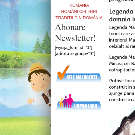
ROMÂNIA
Legenda 
ROMÂNI CELEBRI
domnia l
TRADIȚII DIN ROMÂNIA
Abonare
Legenda Mana
tunel care a
Newsletter!
interiorul M
celalalt al ra
[wysija_form id="1"]
[adrotate group="3"]
Legenda Mana
Mircea cel B
cotropitorilor
Potrivit locu
construit in
ajunge pana 
construit in 