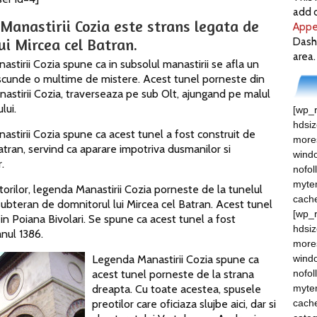
add c
Manastirii Cozia este strans legata de
Appe
ui Mircea cel Batran.
Dash
area.
stirii Cozia spune ca in subsolul manastirii se afla un
scunde o multime de mistere. Acest tunel porneste din
anastirii Cozia, traverseaza pe sub Olt, ajungand pe malul
ului.
[wp_r
hdsi
stirii Cozia spune ca acest tunel a fost construit de
mores
atran, servind ca aparare impotriva dusmanilor si
windo
.
nofol
myte
itorilor, legenda Manastirii Cozia porneste de la tunelul
cach
 subteran de domnitorul lui Mircea cel Batran. Acest tunel
[wp_r
in Poiana Bivolari. Se spune ca acest tunel a fost
hdsi
anul 1386.
mores
Legenda Manastirii Cozia spune ca
windo
acest tunel porneste de la strana
nofol
dreapta. Cu toate acestea, spusele
myte
preotilor care oficiaza slujbe aici, dar si
cache