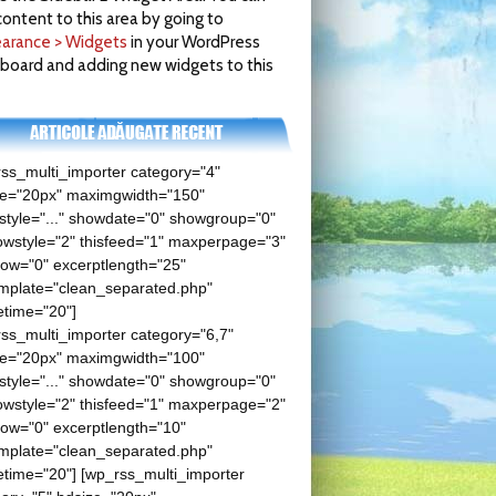
ontent to this area by going to
arance > Widgets
in your WordPress
board and adding new widgets to this
ss_multi_importer category="4"
ze="20px" maximgwidth="150"
tyle="..." showdate="0" showgroup="0"
wstyle="2" thisfeed="1" maxperpage="3"
low="0" excerptlength="25"
mplate="clean_separated.php"
etime="20"]
ss_multi_importer category="6,7"
ze="20px" maximgwidth="100"
tyle="..." showdate="0" showgroup="0"
wstyle="2" thisfeed="1" maxperpage="2"
low="0" excerptlength="10"
mplate="clean_separated.php"
time="20"] [wp_rss_multi_importer